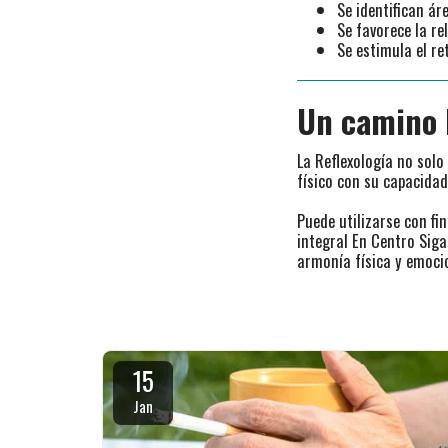
Se identifican ár
Se favorece la r
Se estimula el re
Un camino 
La Reflexología no solo
físico con su capacidad
Puede utilizarse con f
integral En Centro Siga
armonía física y emoci
15
Jan