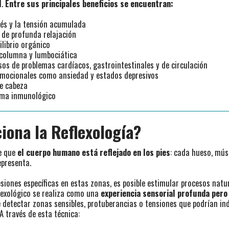
l.
Entre sus principales beneficios se encuentran:
rés y la tensión acumulada
 de profunda relajación
ilibrio orgánico
e columna y lumbociática
sos de problemas cardíacos, gastrointestinales y de circulación
mocionales como ansiedad y estados depresivos
e cabeza
tema inmunológico
iona la Reflexología?
ne que
el cuerpo humano está reflejado en los pies
: cada hueso, mús
epresenta.
esiones específicas en estas zonas, es posible estimular procesos natu
eflexológico se realiza como una
experiencia sensorial profunda pero
 detectar zonas sensibles, protuberancias o tensiones que podrían in
A través de esta técnica: